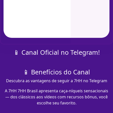
📱 Canal Oficial no Telegram!
📱 Benefícios do Canal
Descubra as vantagens de seguir a 7HH no Telegram
A 7HH 7HH Brasil apresenta caça-níqueis sensacionais
— dos clássicos aos vídeos com recursos bônus, você
escolhe seu favorito.