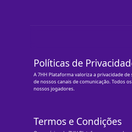
Políticas de Privacida
A 7HH Plataforma valoriza a privacidade d
de nossos canais de comunicação. Todos os 
nossos jogadores.
Termos e Condições