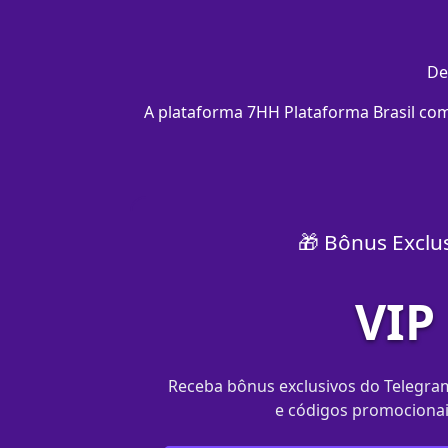
De
A plataforma 7HH Plataforma Brasil com
🎁 Bônus Exclu
VIP
Receba bônus exclusivos do Telegra
e códigos promocionai