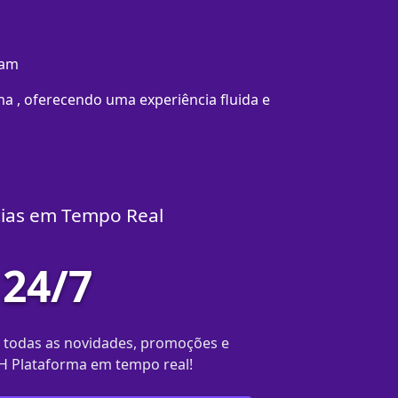
ram
a , oferecendo uma experiência fluida e
cias em Tempo Real
24/7
e todas as novidades, promoções e
H Plataforma em tempo real!