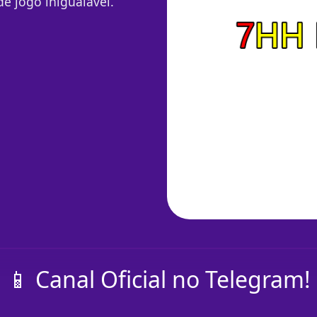
e jogo inigualável.
📱 Canal Oficial no Telegram!