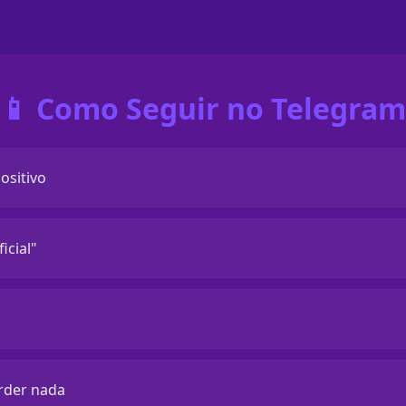
📱 Como Seguir no Telegram
ositivo
icial"
erder nada