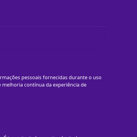
ormações pessoais fornecidas durante o uso
e melhoria contínua da experiência de