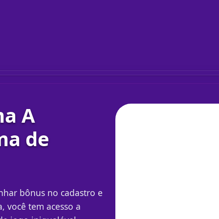
ma A
ma de
nhar bônus no cadastro e
, você tem acesso a