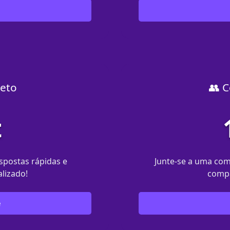
reto
👥 
t
espostas rápidas e
Junte-se a uma com
lizado!
compa
e