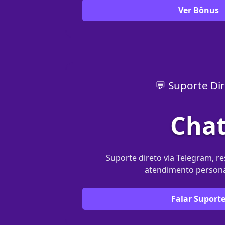
Ver Bônus
💬 Suporte Di
Cha
Suporte direto via Telegram, r
atendimento persona
Falar Suport