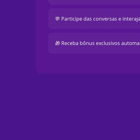
💬 Participe das conversas e interaj
🎁 Receba bônus exclusivos autom