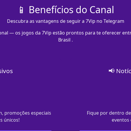
📱 Benefícios do Canal
Descubra as vantagens de seguir a 7Vip no Telegram
onal — os jogos da 7Vip estão prontos para te oferecer en
Brasil .
sivos
📢 Notí
m, promoções especiais
Fique por dentro d
s únicos!
eventos 