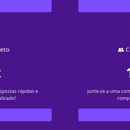
reto
👥 
t
espostas rápidas e
Junte-se a uma com
lizado!
compa
e