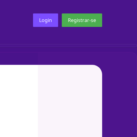
Login
Registrar-se