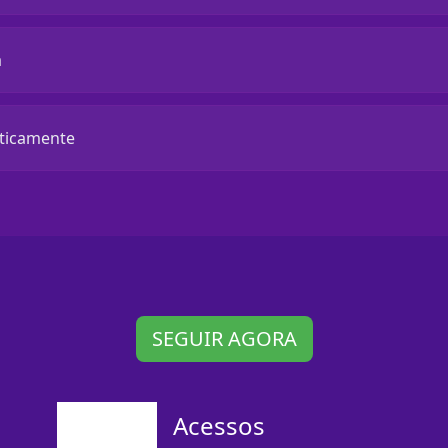
a
aticamente
SEGUIR AGORA
Acessos