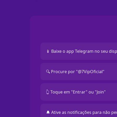
📱 Baixe o app Telegram no seu disp
🔍 Procure por "@7VipOficial"
👆 Toque em "Entrar" ou "Join"
🔔 Ative as notificações para não p