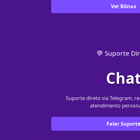
Ver Bônus
💬 Suporte Di
Cha
Suporte direto via Telegram, r
atendimento persona
Falar Suport