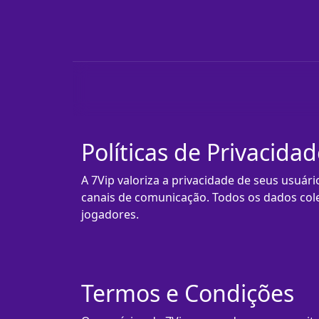
Políticas de Privacida
A 7Vip valoriza a privacidade de seus usuá
canais de comunicação. Todos os dados cole
jogadores.
Termos e Condições