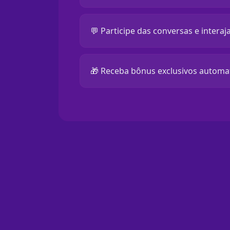
💬 Participe das conversas e interaj
🎁 Receba bônus exclusivos autom