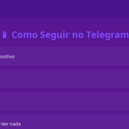
📱 Como Seguir no Telegram
ositivo
erder nada