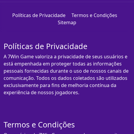
Políticas de Privacidade
Termos e Condições
Sitemap
Políticas de Privacidade
A 7Win Game valoriza a privacidade de seus usuários e
está empenhada em proteger todas as informações
pessoais fornecidas durante o uso de nossos canais de
comunicação. Todos os dados coletados são utilizados
exclusivamente para fins de melhoria contínua da
experiência de nossos jogadores.
Termos e Condições