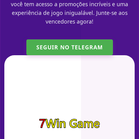
você tem acesso a promoções incríveis e uma
experiência de jogo inigualável. Junte-se aos
vencedores agora!
SEGUIR NO TELEGRAM