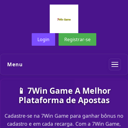
Login
Registrar-se
Menu
📱 7Win Game A Melhor
Plataforma de Apostas
Cadastre-se na 7Win Game para ganhar bônus no
cadastro e em cada recarga. Com a 7Win Game,