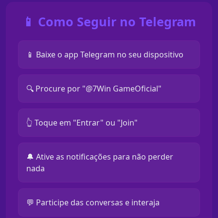
📱 Como Seguir no Telegram
📱 Baixe o app Telegram no seu dispositivo
🔍 Procure por "@7Win GameOficial"
👆 Toque em "Entrar" ou "Join"
🔔 Ative as notificações para não perder
nada
💬 Participe das conversas e interaja