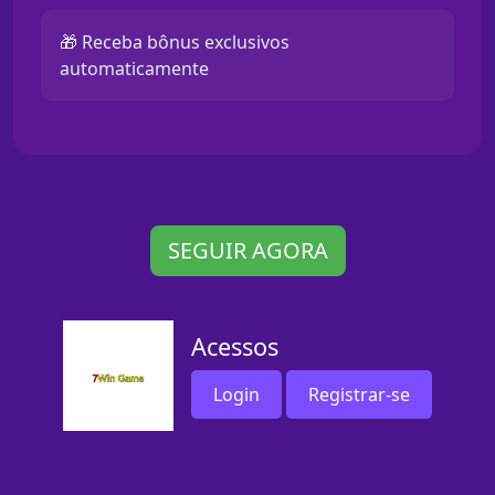
🎁 Receba bônus exclusivos
automaticamente
SEGUIR AGORA
Acessos
Login
Registrar-se