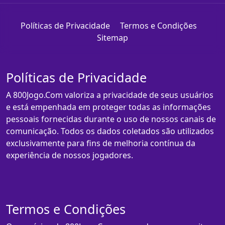
Políticas de Privacidade
Termos e Condições
Sitemap
Políticas de Privacidade
A 800Jogo.Com valoriza a privacidade de seus usuários
e está empenhada em proteger todas as informações
pessoais fornecidas durante o uso de nossos canais de
comunicação. Todos os dados coletados são utilizados
exclusivamente para fins de melhoria contínua da
experiência de nossos jogadores.
Termos e Condições