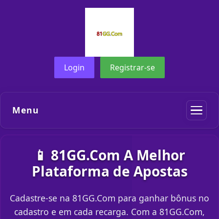
Login
Registrar-se
Menu
📱 81GG.Com A Melhor
Plataforma de Apostas
Cadastre-se na 81GG.Com para ganhar bônus no
cadastro e em cada recarga. Com a 81GG.Com,