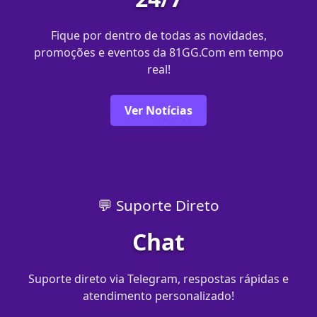
Fique por dentro de todas as novidades,
promoções e eventos da 81GG.Com em tempo
real!
Ver Notícias
💬 Suporte Direto
Chat
Suporte direto via Telegram, respostas rápidas e
atendimento personalizado!