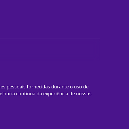
es pessoais fornecidas durante o uso de
elhoria contínua da experiência de nossos