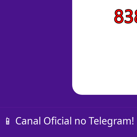
📱 Canal Oficial no Telegram!