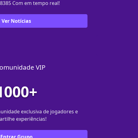
 8385 Com em tempo real!
Ver Notícias
Comunidade VIP
1000+
unidade exclusiva de jogadores e
rtilhe experiências!
Entrar Grupo