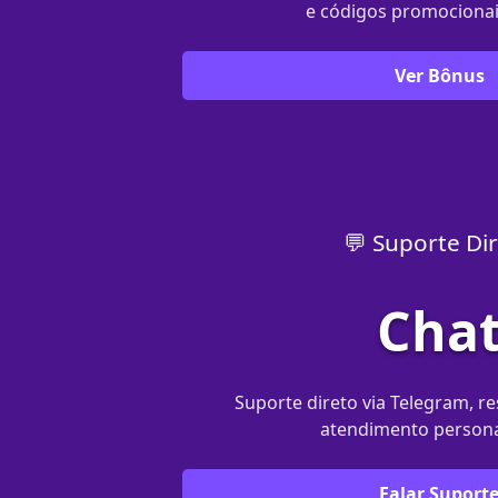
e códigos promocionai
Ver Bônus
💬 Suporte Di
Cha
Suporte direto via Telegram, r
atendimento persona
Falar Suport