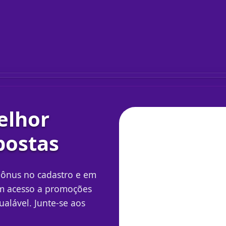
elhor
postas
bônus no cadastro e em
em acesso a promoções
ualável. Junte-se aos