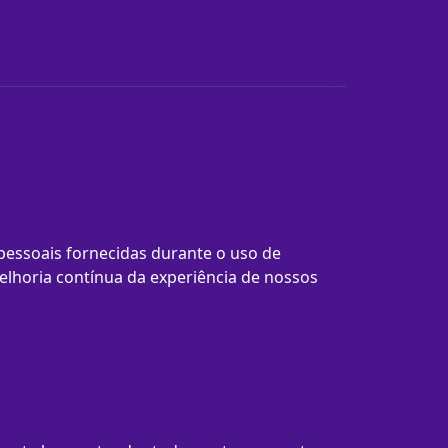
pessoais fornecidas durante o uso de
elhoria contínua da experiência de nossos