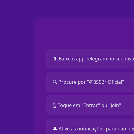
📱 Baixe o app Telegram no seu disp
🔍 Procure por "@855BrlOficial"
👆 Toque em "Entrar" ou "Join"
🔔 Ative as notificações para não p