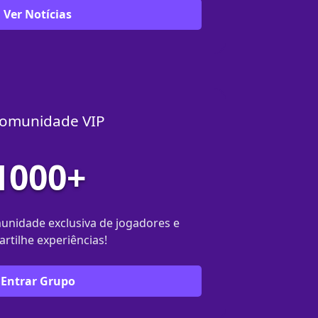
Ver Notícias
Comunidade VIP
1000+
unidade exclusiva de jogadores e
rtilhe experiências!
Entrar Grupo