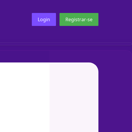
Login
Registrar-se