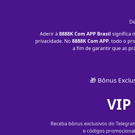
De
Aderir à
8888K Com APP Brasil
significa 
privacidade. No
8888K Com APP
, todo o p
a fim de garantir que as p
🎁 Bônus Exclu
VIP
Receba bônus exclusivos do Telegra
e códigos promocionai