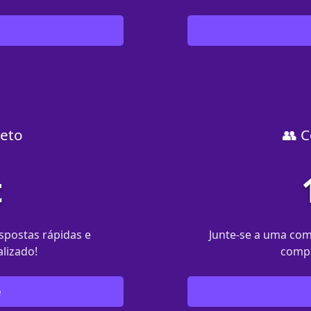
reto
👥 
t
espostas rápidas e
Junte-se a uma com
lizado!
compa
e