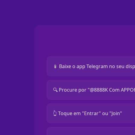
📱 Baixe o app Telegram no seu disp
🔍 Procure por "@8888K Com APPOfi
👆 Toque em "Entrar" ou "Join"