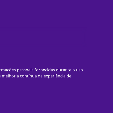
ormações pessoais fornecidas durante o uso
e melhoria contínua da experiência de