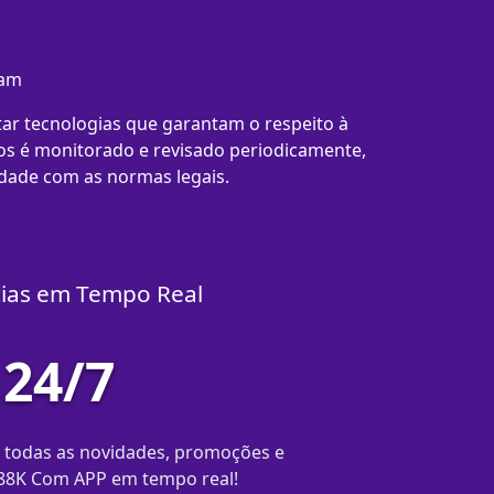
ram
otar tecnologias que garantam o respeito à
s é monitorado e revisado periodicamente,
idade com as normas legais.
cias em Tempo Real
24/7
e todas as novidades, promoções e
88K Com APP em tempo real!