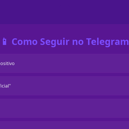
📱 Como Seguir no Telegram
ositivo
cial"