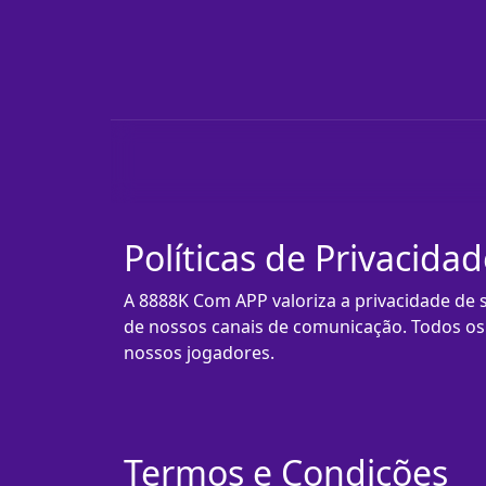
Políticas de Privacida
A 8888K Com APP valoriza a privacidade de
de nossos canais de comunicação. Todos os 
nossos jogadores.
Termos e Condições