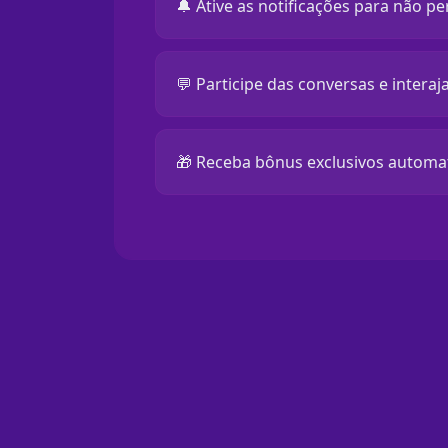
🔔 Ative as notificações para não p
💬 Participe das conversas e interaj
🎁 Receba bônus exclusivos autom