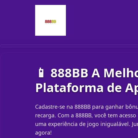
📱 888BB A Melh
Plataforma de A
Cadastre-se na 888BB para ganhar bônu
recarga. Com a 888BB, você tem acesso 
uma experiência de jogo inigualável. J
agora!