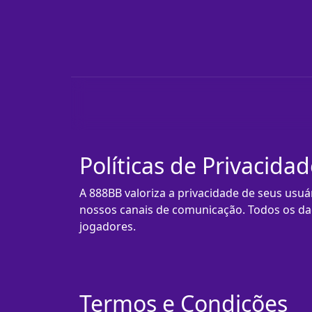
Políticas de Privacida
A 888BB valoriza a privacidade de seus usu
nossos canais de comunicação. Todos os dad
jogadores.
Termos e Condições