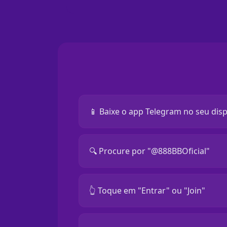
📱 Baixe o app Telegram no seu disp
🔍 Procure por "@888BBOficial"
👆 Toque em "Entrar" ou "Join"