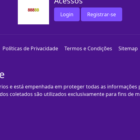
Acessos
Login
Registrar-se
Políticas de Privacidade
Termos e Condições
Sitemap
de
ários e está empenhada em proteger todas as informações 
os coletados são utilizados exclusivamente para fins de m