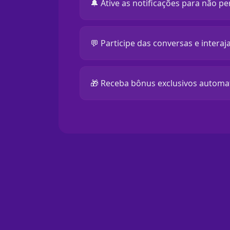
🔔 Ative as notificações para não p
💬 Participe das conversas e interaj
🎁 Receba bônus exclusivos autom