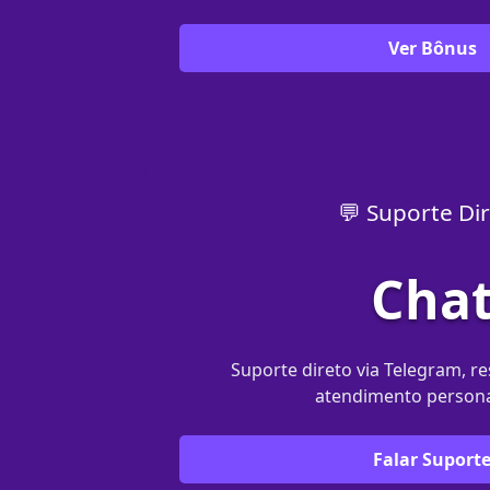
Ver Bônus
💬 Suporte Di
Cha
Suporte direto via Telegram, r
atendimento persona
Falar Suport