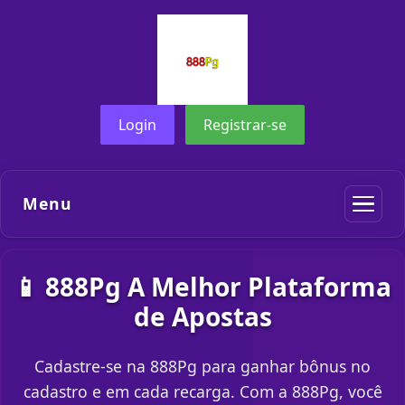
Login
Registrar-se
Menu
📱 888Pg A Melhor Plataforma
de Apostas
Cadastre-se na 888Pg para ganhar bônus no
cadastro e em cada recarga. Com a 888Pg, você