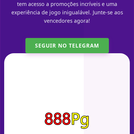
tem acesso a promoções incríveis e uma
experiência de jogo inigualável. Junte-se aos
vencedores agora!
SEGUIR NO TELEGRAM