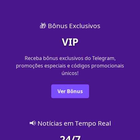
🎁 Bônus Exclusivos
VIP
Receba bônus exclusivos do Telegram,
promoções especiais e códigos promocionais
únicos!
Ver Bônus
📢 Notícias em Tempo Real
24/7