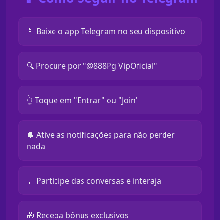
📱 Baixe o app Telegram no seu dispositivo
🔍 Procure por "@888Pg VipOficial"
👆 Toque em "Entrar" ou "Join"
🔔 Ative as notificações para não perder
nada
💬 Participe das conversas e interaja
🎁 Receba bônus exclusivos