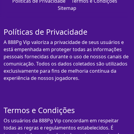
Políticas de Privacidade
Termos e Condições
Sitemap
Políticas de Privacidade
A 888Pg Vip valoriza a privacidade de seus usuários e
está empenhada em proteger todas as informações
pessoais fornecidas durante o uso de nossos canais de
comunicação. Todos os dados coletados são utilizados
exclusivamente para fins de melhoria contínua da
experiência de nossos jogadores.
Termos e Condições
Os usuários da 888Pg Vip concordam em respeitar
todas as regras e regulamentos estabelecidos. É