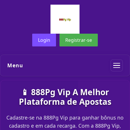
Login
Registrar-se
Menu
📱 888Pg Vip A Melhor
Plataforma de Apostas
Cadastre-se na 888Pg Vip para ganhar bônus no
cadastro e em cada recarga. Com a 888Pg Vip,