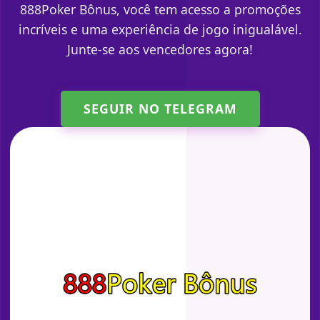
888Poker Bônus, você tem acesso a promoções
incríveis e uma experiência de jogo inigualável.
Junte-se aos vencedores agora!
SEGUIR NO TELEGRAM