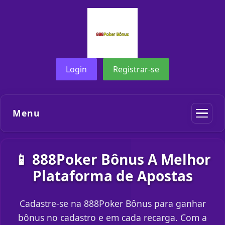
Login
Registrar-se
Menu
📱 888Poker Bônus A Melhor
Plataforma de Apostas
Cadastre-se na 888Poker Bônus para ganhar
bônus no cadastro e em cada recarga. Com a