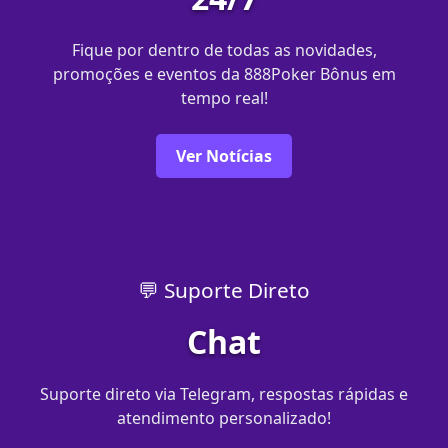
Fique por dentro de todas as novidades,
promoções e eventos da 888Poker Bônus em
tempo real!
Ver Notícias
💬 Suporte Direto
Chat
Suporte direto via Telegram, respostas rápidas e
atendimento personalizado!