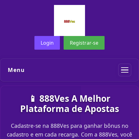
Login
Registrar-se
Menu
📱 888Ves A Melhor
Plataforma de Apostas
Cadastre-se na 888Ves para ganhar bônus no
cadastro e em cada recarga. Com a 888Ves, você