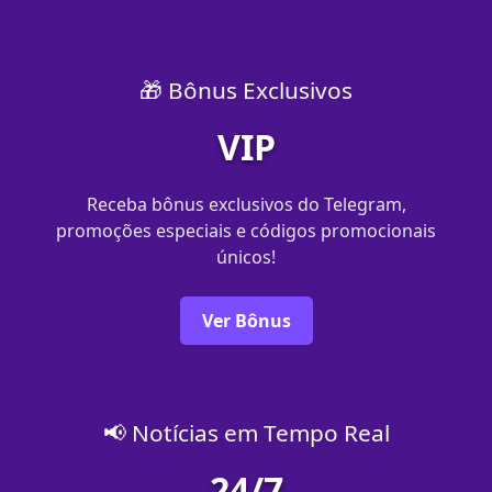
🎁 Bônus Exclusivos
VIP
Receba bônus exclusivos do Telegram,
promoções especiais e códigos promocionais
únicos!
Ver Bônus
📢 Notícias em Tempo Real
24/7