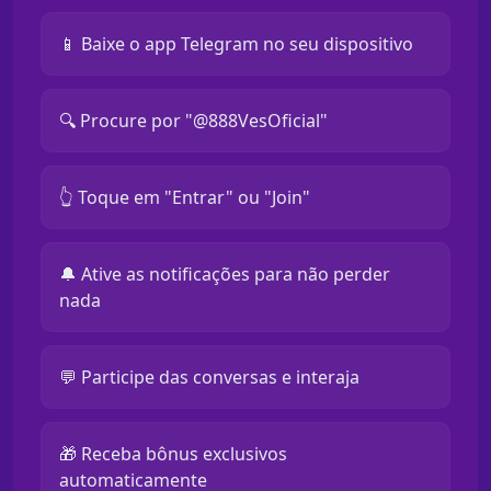
📱 Baixe o app Telegram no seu dispositivo
🔍 Procure por "@888VesOficial"
👆 Toque em "Entrar" ou "Join"
🔔 Ative as notificações para não perder
nada
💬 Participe das conversas e interaja
🎁 Receba bônus exclusivos
automaticamente