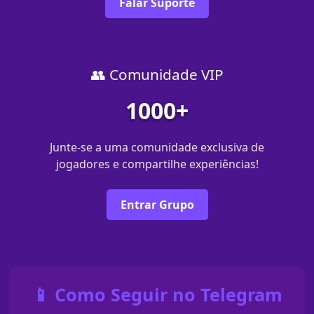
Falar Suporte
👥 Comunidade VIP
1000+
Junte-se a uma comunidade exclusiva de
jogadores e compartilhe experiências!
Entrar Grupo
📱 Como Seguir no Telegram