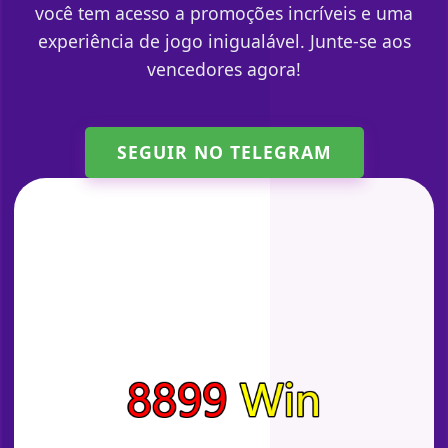
você tem acesso a promoções incríveis e uma
experiência de jogo inigualável. Junte-se aos
vencedores agora!
SEGUIR NO TELEGRAM