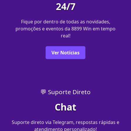
24/7
Fique por dentro de todas as novidades,
promoções e eventos da 8899 Win em tempo
real!
Ver Notícias
💬 Suporte Direto
Chat
Suporte direto via Telegram, respostas rápidas e
atendimento personalizado!