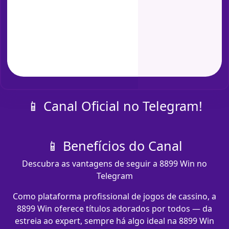
📱 Canal Oficial no Telegram!
📱 Benefícios do Canal
Descubra as vantagens de seguir a 8899 Win no
Telegram
Como plataforma profissional de jogos de cassino, a
8899 Win oferece títulos adorados por todos — da
estreia ao expert, sempre há algo ideal na 8899 Win