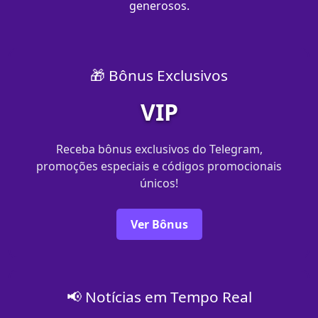
generosos.
🎁 Bônus Exclusivos
VIP
Receba bônus exclusivos do Telegram,
promoções especiais e códigos promocionais
únicos!
Ver Bônus
📢 Notícias em Tempo Real