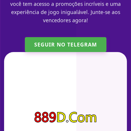
você tem acesso a promoções incríveis e uma
experiência de jogo inigualável. Junte-se aos
vencedores agora!
SEGUIR NO TELEGRAM