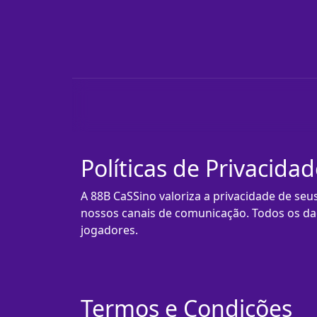
Políticas de Privacida
A 88B CaSSino valoriza a privacidade de se
nossos canais de comunicação. Todos os dad
jogadores.
Termos e Condições