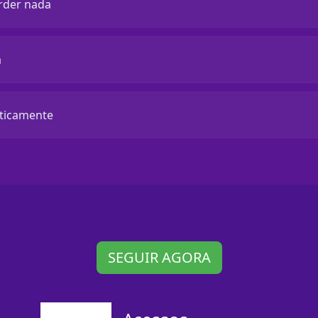
erder nada
a
aticamente
SEGUIR AGORA