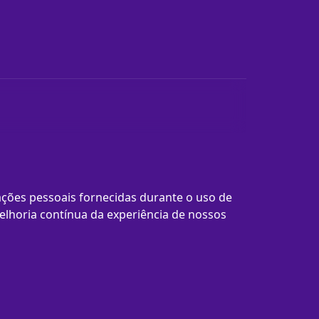
ações pessoais fornecidas durante o uso de
elhoria contínua da experiência de nossos