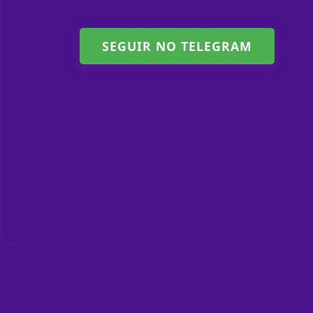
SEGUIR NO TELEGRAM