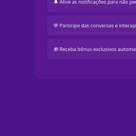
🔔 Ative as notificações para não p
💬 Participe das conversas e interaj
🎁 Receba bônus exclusivos autom