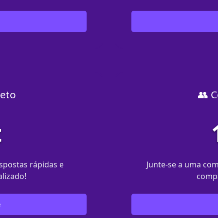
reto
👥 
t
espostas rápidas e
Junte-se a uma com
lizado!
compa
e