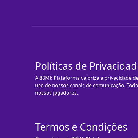
Políticas de Privacida
A 88Mk Plataforma valoriza a privacidade 
uso de nossos canais de comunicação. Todos
nossos jogadores.
Termos e Condições