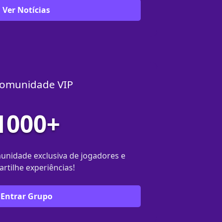
Ver Notícias
Comunidade VIP
1000+
unidade exclusiva de jogadores e
rtilhe experiências!
Entrar Grupo