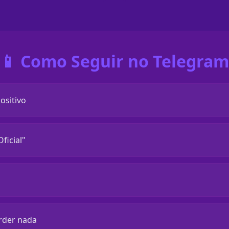
📱 Como Seguir no Telegram
ositivo
ficial"
erder nada