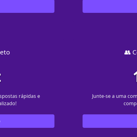
reto
👥 
t
espostas rápidas e
Junte-se a uma com
lizado!
compa
e