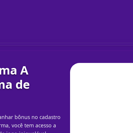
rma A
ma de
anhar bônus no cadastro
rma, você tem acesso a