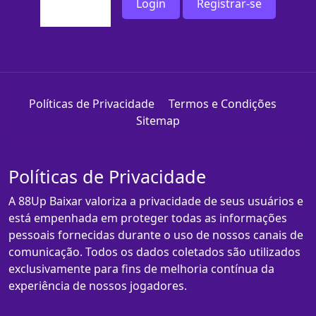
Login
Registrar-se
Políticas de Privacidade
Termos e Condições
Sitemap
Políticas de Privacidade
A 88Up Baixar valoriza a privacidade de seus usuários e
está empenhada em proteger todas as informações
pessoais fornecidas durante o uso de nossos canais de
comunicação. Todos os dados coletados são utilizados
exclusivamente para fins de melhoria contínua da
experiência de nossos jogadores.