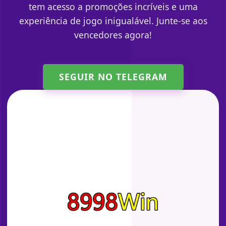
tem acesso a promoções incríveis e uma
experiência de jogo inigualável. Junte-se aos
vencedores agora!
SEGUIR NO TELEGRAM