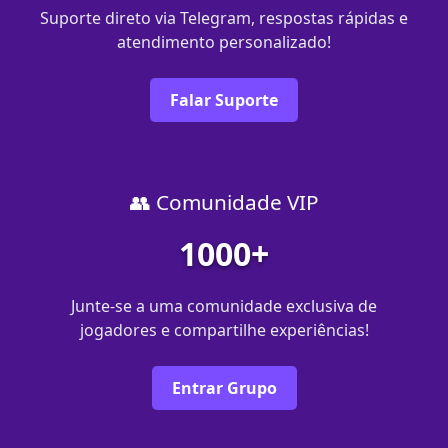
Suporte direto via Telegram, respostas rápidas e
atendimento personalizado!
Falar Suporte
👥 Comunidade VIP
1000+
Junte-se a uma comunidade exclusiva de
jogadores e compartilhe experiências!
Entrar Grupo