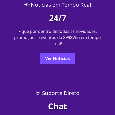
📢 Notícias em Tempo Real
24/7
Fique por dentro de todas as novidades,
promoções e eventos da 8998Win em tempo
real!
Ver Notícias
💬 Suporte Direto
Chat