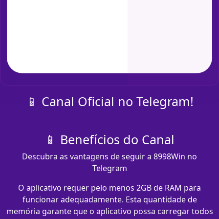
📱 Canal Oficial no Telegram!
📱 Benefícios do Canal
Descubra as vantagens de seguir a 8998Win no
Telegram
O aplicativo requer pelo menos 2GB de RAM para
funcionar adequadamente. Esta quantidade de
memória garante que o aplicativo possa carregar todos