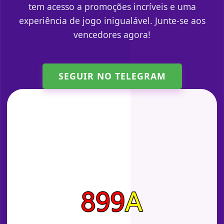
tem acesso a promoções incríveis e uma
experiência de jogo inigualável. Junte-se aos
vencedores agora!
SEGUIR NO TELEGRAM