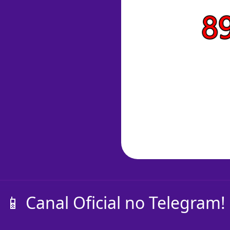
📱 Canal Oficial no Telegram!