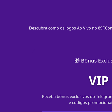
Descubra como os Jogos Ao Vivo no 89F.Com
🎁 Bônus Exclu
VIP
Receba bônus exclusivos do Telegra
e códigos promocionai