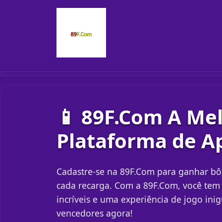
📱 89F.Com A Me
Plataforma de A
Cadastre-se na 89F.Com para ganhar bô
cada recarga. Com a 89F.Com, você tem
incríveis e uma experiência de jogo inig
vencedores agora!