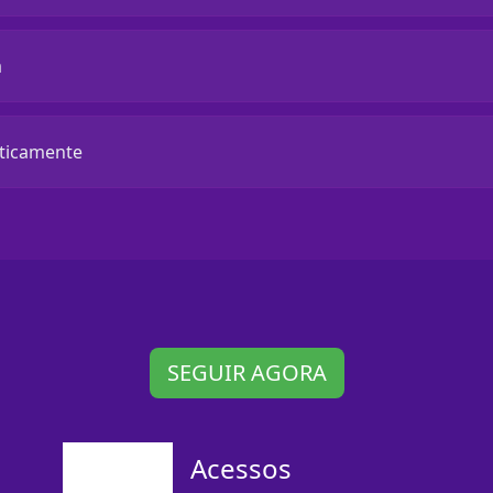
a
aticamente
SEGUIR AGORA
Acessos