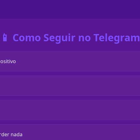
📱 Como Seguir no Telegram
ositivo
erder nada