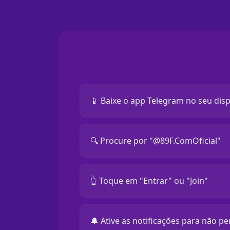
📱 Baixe o app Telegram no seu disp
🔍 Procure por "@89F.ComOficial"
👆 Toque em "Entrar" ou "Join"
🔔 Ative as notificações para não p