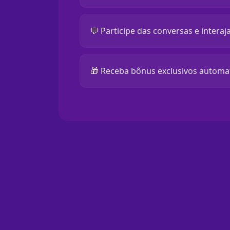
💬 Participe das conversas e interaj
🎁 Receba bônus exclusivos autom