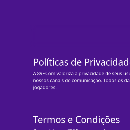
Políticas de Privacida
A 89F.Com valoriza a privacidade de seus u
nossos canais de comunicação. Todos os dad
jogadores.
Termos e Condições