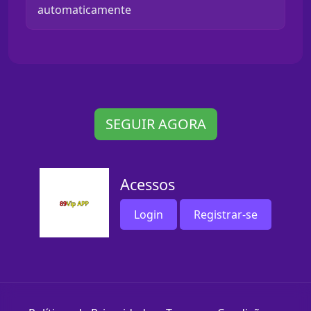
automaticamente
SEGUIR AGORA
Acessos
Login
Registrar-se