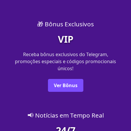
🎁 Bônus Exclusivos
VIP
Receba bônus exclusivos do Telegram,
promoções especiais e códigos promocionais
únicos!
Ver Bônus
📢 Notícias em Tempo Real
24/7