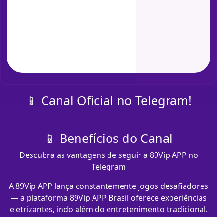
📱 Canal Oficial no Telegram!
📱 Benefícios do Canal
Descubra as vantagens de seguir a 89Vip APP no
Telegram
A 89Vip APP lança constantemente jogos desafiadores
— a plataforma 89Vip APP Brasil oferece experiências
eletrizantes, indo além do entretenimento tradicional.