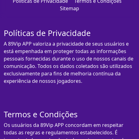
Políticas de Privacidade
Termos e Condições
Sitemap
Políticas de Privacidade
A 89Vip APP valoriza a privacidade de seus usuários e
está empenhada em proteger todas as informações
pessoais fornecidas durante o uso de nossos canais de
comunicação. Todos os dados coletados são utilizados
exclusivamente para fins de melhoria contínua da
experiência de nossos jogadores.
Termos e Condições
Os usuários da 89Vip APP concordam em respeitar
todas as regras e regulamentos estabelecidos. É