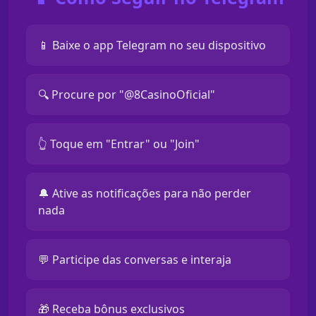
📱 Baixe o app Telegram no seu dispositivo
🔍 Procure por "@8CasinoOficial"
👆 Toque em "Entrar" ou "Join"
🔔 Ative as notificações para não perder
nada
💬 Participe das conversas e interaja
🎁 Receba bônus exclusivos