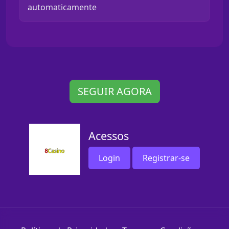
automaticamente
SEGUIR AGORA
Acessos
Login
Registrar-se