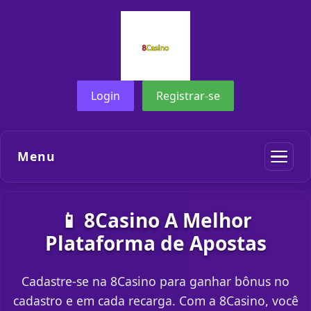
Login
Registrar-se
Menu
📱 8Casino A Melhor
Plataforma de Apostas
Cadastre-se na 8Casino para ganhar bônus no
cadastro e em cada recarga. Com a 8Casino, você