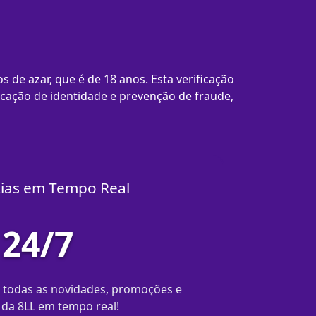
s de azar, que é de 18 anos. Esta verificação
ficação de identidade e prevenção de fraude,
cias em Tempo Real
24/7
e todas as novidades, promoções e
 da 8LL em tempo real!