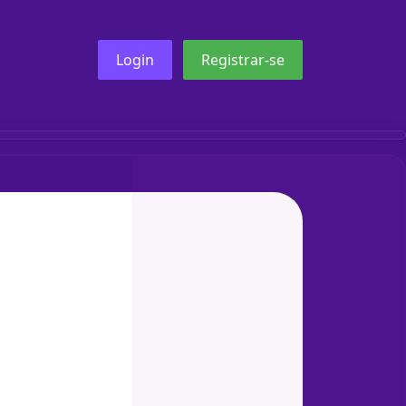
Login
Registrar-se