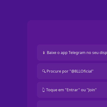
📱 Baixe o app Telegram no seu disp
🔍 Procure por "@8LLOficial"
👆 Toque em "Entrar" ou "Join"