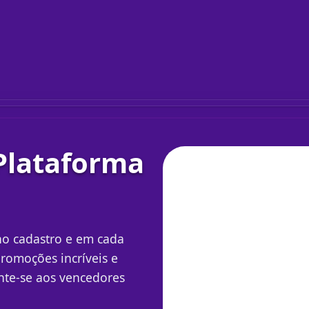
 Plataforma
no cadastro e em cada
romoções incríveis e
unte-se aos vencedores