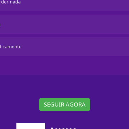
erder nada
a
aticamente
SEGUIR AGORA