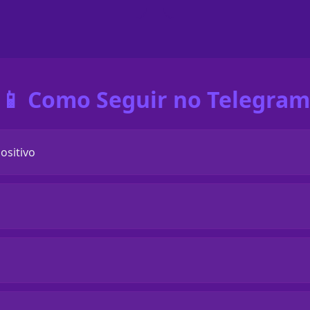
📱 Como Seguir no Telegram
ositivo