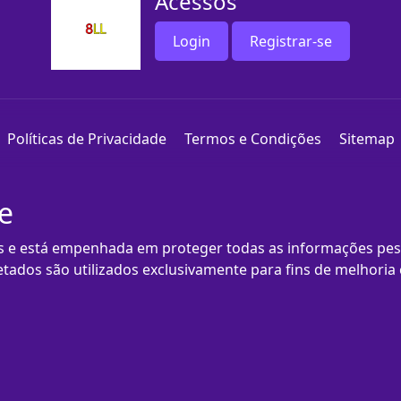
Acessos
Login
Registrar-se
Políticas de Privacidade
Termos e Condições
Sitemap
de
ios e está empenhada em proteger todas as informações pe
tados são utilizados exclusivamente para fins de melhoria