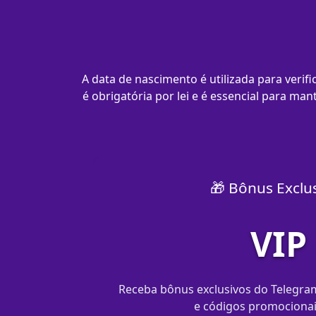
A data de nascimento é utilizada para verifi
é obrigatória por lei e é essencial para ma
🎁 Bônus Exclu
VIP
Receba bônus exclusivos do Telegra
e códigos promocionai