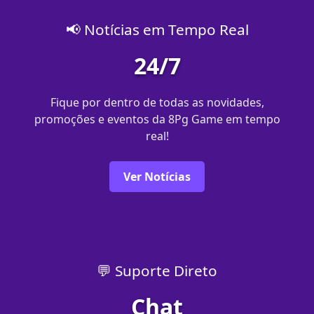
📢 Notícias em Tempo Real
24/7
Fique por dentro de todas as novidades,
promoções e eventos da 8Pg Game em tempo
real!
Ver Notícias
💬 Suporte Direto
Chat