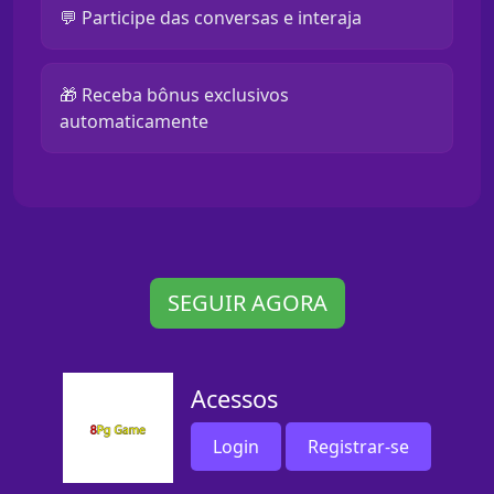
💬 Participe das conversas e interaja
🎁 Receba bônus exclusivos
automaticamente
SEGUIR AGORA
Acessos
Login
Registrar-se