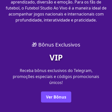
aprendizado, diversão e emoção. Para os fãs de
futebol, o Futebol Studio Ao Vivo é a maneira ideal de
acompanhar jogos nacionais e internacionais com
profundidade, interatividade e praticidade.
🎁 Bônus Exclusivos
VIP
Receba bônus exclusivos do Telegram,
promoções especiais e códigos promocionais
únicos!
Ver Bônus