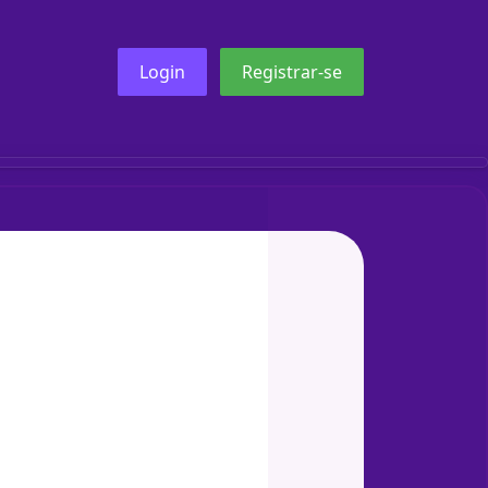
Login
Registrar-se