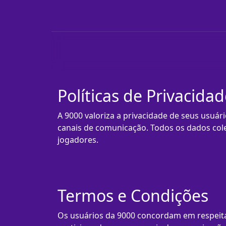
Políticas de Privacida
A 9000 valoriza a privacidade de seus usuá
canais de comunicação. Todos os dados cole
jogadores.
Termos e Condições
Os usuários da 9000 concordam em respeitar