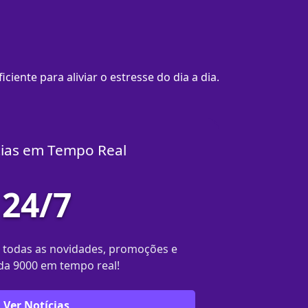
iente para aliviar o estresse do dia a dia.
cias em Tempo Real
24/7
e todas as novidades, promoções e
da 9000 em tempo real!
Ver Notícias