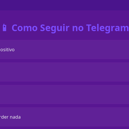
📱 Como Seguir no Telegram
ositivo
erder nada