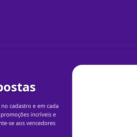
postas
 no cadastro e em cada
 promoções incríveis e
unte-se aos vencedores