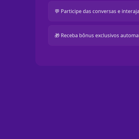
💬 Participe das conversas e interaj
🎁 Receba bônus exclusivos autom