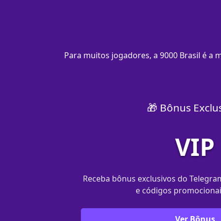
Para muitos jogadores, a 9000 Brasil é a m
🎁 Bônus Exclu
VIP
Receba bônus exclusivos do Telegra
e códigos promocionai
Ver Bônus