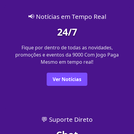
📢 Notícias em Tempo Real
24/7
Fique por dentro de todas as novidades,
promoções e eventos da 9000 Com Jogo Paga
Mesmo em tempo real!
Ver Notícias
💬 Suporte Direto