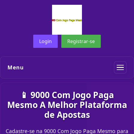
Login
Registrar-se
Menu
📱 9000 Com Jogo Paga
Mesmo A Melhor Plataforma
de Apostas
Cadastre-se na 9000 Com Jogo Paga Mesmo para