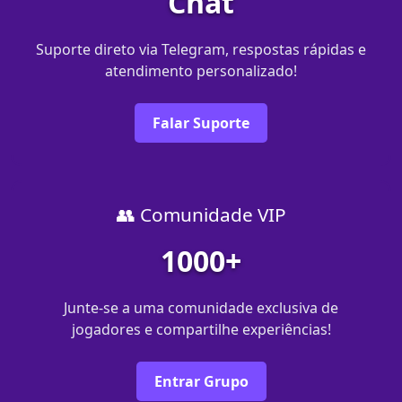
Chat
Suporte direto via Telegram, respostas rápidas e
atendimento personalizado!
Falar Suporte
👥 Comunidade VIP
1000+
Junte-se a uma comunidade exclusiva de
jogadores e compartilhe experiências!
Entrar Grupo