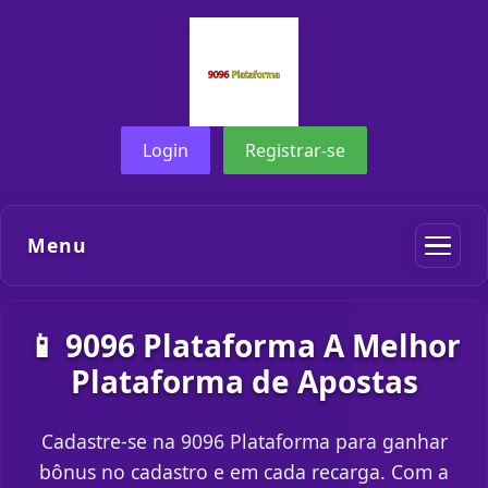
Login
Registrar-se
Menu
📱 9096 Plataforma A Melhor
Plataforma de Apostas
Cadastre-se na 9096 Plataforma para ganhar
bônus no cadastro e em cada recarga. Com a