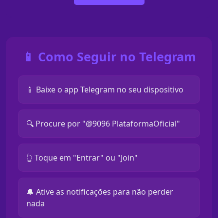
📱 Como Seguir no Telegram
📱 Baixe o app Telegram no seu dispositivo
🔍 Procure por "@9096 PlataformaOficial"
👆 Toque em "Entrar" ou "Join"
🔔 Ative as notificações para não perder
nada