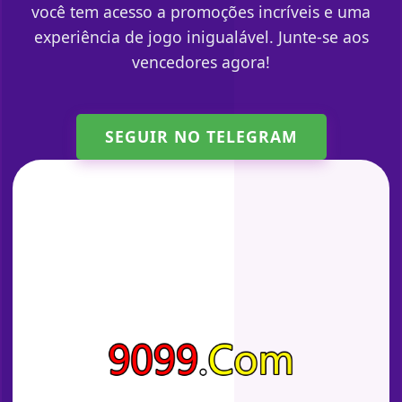
você tem acesso a promoções incríveis e uma
experiência de jogo inigualável. Junte-se aos
vencedores agora!
SEGUIR NO TELEGRAM