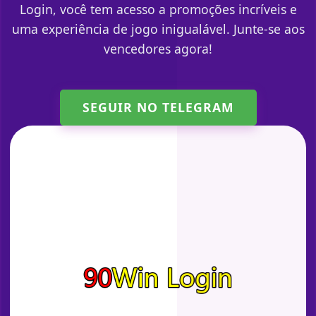
Login, você tem acesso a promoções incríveis e
uma experiência de jogo inigualável. Junte-se aos
vencedores agora!
SEGUIR NO TELEGRAM