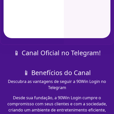
📱 Canal Oficial no Telegram!
📱 Benefícios do Canal
Descubra as vantagens de seguir a 90Win Login no
Telegram
Desde sua fundação, a 90Win Login cumpre o
compromisso com seus clientes e com a sociedade,
criando um ambiente de entretenimento eficiente,