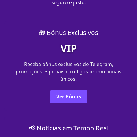
seguro e justo.
🎁 Bônus Exclusivos
VIP
Receba bônus exclusivos do Telegram,
promoções especiais e códigos promocionais
únicos!
Ver Bônus
📢 Notícias em Tempo Real