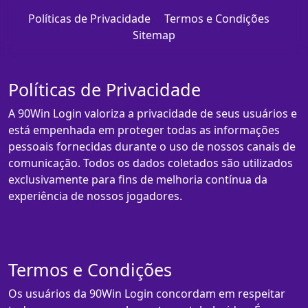
Políticas de Privacidade
Termos e Condições
Sitemap
Políticas de Privacidade
A 90Win Login valoriza a privacidade de seus usuários e
está empenhada em proteger todas as informações
pessoais fornecidas durante o uso de nossos canais de
comunicação. Todos os dados coletados são utilizados
exclusivamente para fins de melhoria contínua da
experiência de nossos jogadores.
Termos e Condições
Os usuários da 90Win Login concordam em respeitar