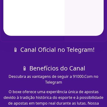
📱 Canal Oficial no Telegram!
📱 Benefícios do Canal
Descubra as vantagens de seguir a 91000.Com no
Telegram
O boxe oferece uma experiência única de apostas
devido à tradição histórica do esporte e à possibilidade
de apostas em tempo real durante as lutas. Nossa