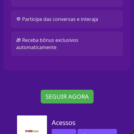
💬 Participe das conversas e interaja
🎁 Receba bônus exclusivos
automaticamente
SEGUIR AGORA
Acessos