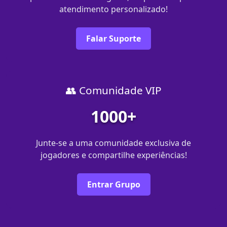
atendimento personalizado!
Falar Suporte
👥 Comunidade VIP
1000+
Junte-se a uma comunidade exclusiva de
jogadores e compartilhe experiências!
Entrar Grupo