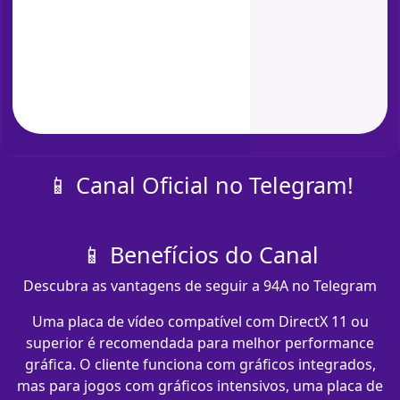
📱 Canal Oficial no Telegram!
📱 Benefícios do Canal
Descubra as vantagens de seguir a 94A no Telegram
Uma placa de vídeo compatível com DirectX 11 ou
superior é recomendada para melhor performance
gráfica. O cliente funciona com gráficos integrados,
mas para jogos com gráficos intensivos, uma placa de