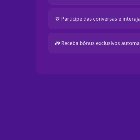
💬 Participe das conversas e interaj
🎁 Receba bônus exclusivos autom