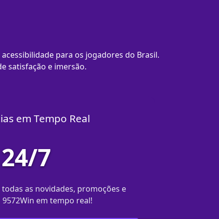
acessibilidade para os jogadores do Brasil.
e satisfação e imersão.
cias em Tempo Real
24/7
e todas as novidades, promoções e
 9572Win em tempo real!