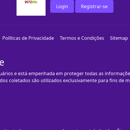
Login
Registrar-se
Políticas de Privacidade
Termos e Condições
Sitemap
de
suários e está empenhada em proteger todas as informaçõe
os coletados são utilizados exclusivamente para fins de m