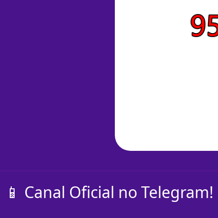
📱 Canal Oficial no Telegram!