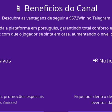
📱 Benefícios do Canal
Descubra as vantagens de seguir a 9572Win no Telegram
oda a plataforma em português, garantindo total conforto e 
z com que o jogador se sinta em casa, aumentando o nível d
sivos
📢 Notí
m, promoções especiais
Fique por dentro d
s únicos!
eventos da