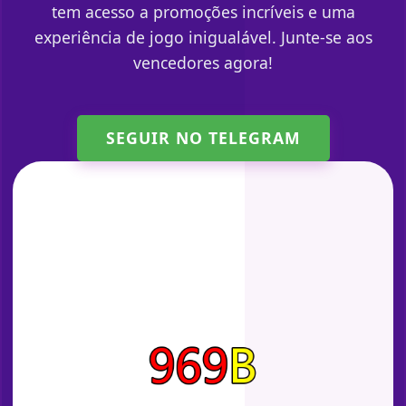
tem acesso a promoções incríveis e uma
experiência de jogo inigualável. Junte-se aos
vencedores agora!
SEGUIR NO TELEGRAM