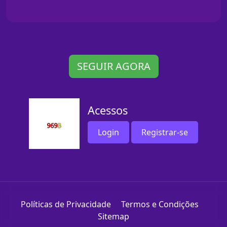
SEGUIR AGORA
Acessos
Login
Registrar-se
Políticas de Privacidade
Termos e Condições
Sitemap