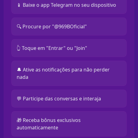
📱 Baixe o app Telegram no seu dispositivo
🔍 Procure por "@969BOficial"
👆 Toque em "Entrar" ou "Join"
🔔 Ative as notificações para não perder
nada
💬 Participe das conversas e interaja
🎁 Receba bônus exclusivos
automaticamente