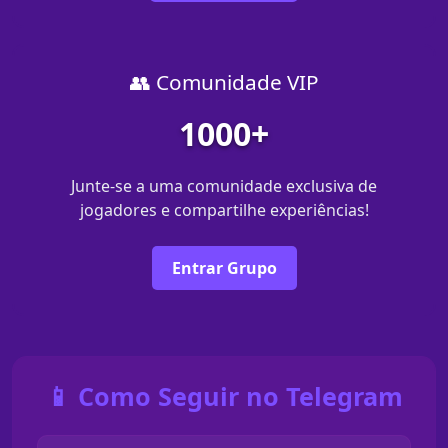
👥 Comunidade VIP
1000+
Junte-se a uma comunidade exclusiva de
jogadores e compartilhe experiências!
Entrar Grupo
📱 Como Seguir no Telegram