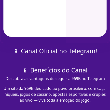
📱 Canal Oficial no Telegram!
📱 Benefícios do Canal
Descubra as vantagens de seguir a 969B no Telegram
Um site da 969B dedicado ao povo brasileiro, com caça-
níqueis, jogos de cassino, apostas esportivas e crupiês
ao vivo — viva toda a emoção do jogo!