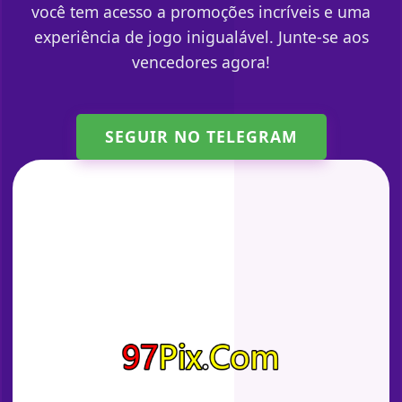
você tem acesso a promoções incríveis e uma
experiência de jogo inigualável. Junte-se aos
vencedores agora!
SEGUIR NO TELEGRAM