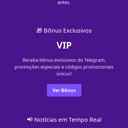
antes.
🎁 Bônus Exclusivos
VIP
Receba bônus exclusivos do Telegram,
promoções especiais e códigos promocionais
únicos!
Ver Bônus
📢 Notícias em Tempo Real