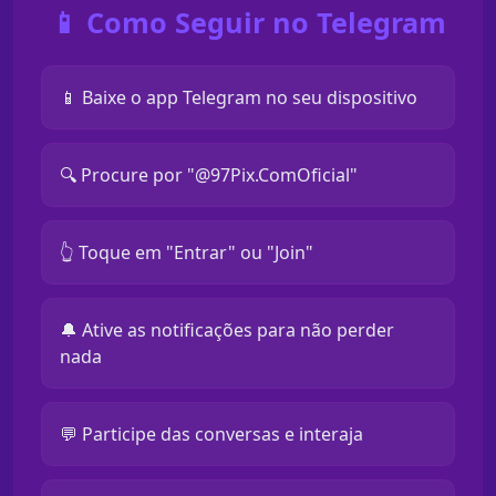
📱 Como Seguir no Telegram
📱 Baixe o app Telegram no seu dispositivo
🔍 Procure por "@97Pix.ComOficial"
👆 Toque em "Entrar" ou "Join"
🔔 Ative as notificações para não perder
nada
💬 Participe das conversas e interaja