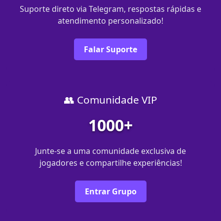
Suporte direto via Telegram, respostas rápidas e
atendimento personalizado!
Falar Suporte
👥 Comunidade VIP
1000+
Junte-se a uma comunidade exclusiva de
jogadores e compartilhe experiências!
Entrar Grupo