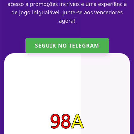
acesso a promoções incríveis e uma experiência
de jogo inigualável. Junte-se aos vencedores
agora!
SEGUIR NO TELEGRAM