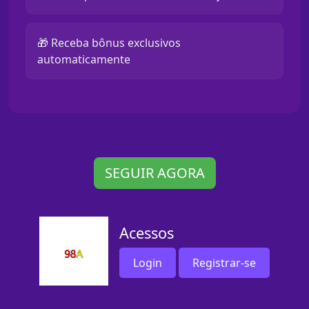
🎁 Receba bônus exclusivos
automaticamente
SEGUIR AGORA
Acessos
Login
Registrar-se